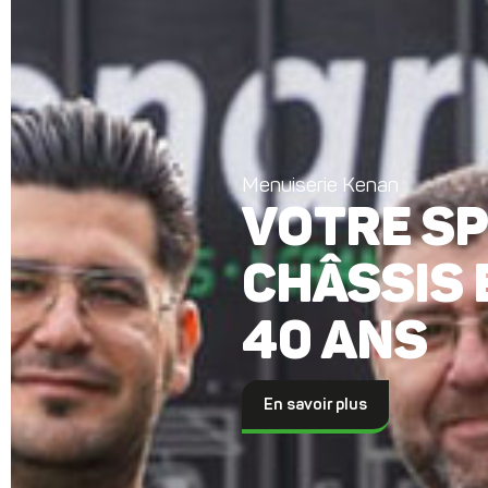
Menuiserie Kenan
VOTRE SP
CHÂSSIS 
40 ANS
En savoir plus