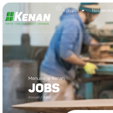
A propos
Nos servic
Menuiserie Kenan
JOBS
Accueil
/
Jobs