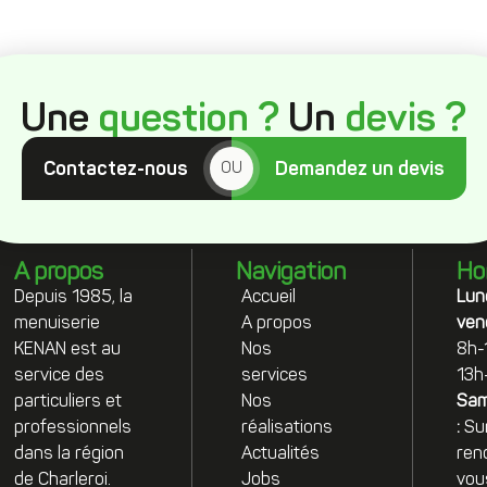
Une
question ?
Un
devis ?
Contactez-nous
Demandez un devis
OU
A propos
Navigation
Ho
Depuis 1985, la
Accueil
Lun
menuiserie
A propos
vend
KENAN est au
Nos
8h-
service des
services
13h
particuliers et
Nos
Sam
professionnels
réalisations
:
Su
dans la région
Actualités
ren
de Charleroi.
Jobs
vou